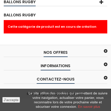
BALLONS RUGBY
BALLONS RUGBY
Cette catégorie de produit est en cours de création
NOS OFFRES
INFORMATIONS
CONTACTEZ-NOUS
Le site utilise des cookies qui permettent de suivre
© Only-Rugby. M-DEVELOPPEMENT 2018
votre navigation, actualiser votre panier, vous
J'accepte
reconnaitre lors de votre prochaine visite et
sécuriser votre connexion.
En savoir plus